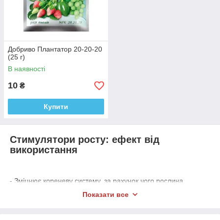
Добриво Плантатор 20-20-20
(25 г)
В наявності
10
₴
Купити
Стимулятори росту: ефект від
використання
- Зміцнює кореневу систему, за рахунок чого рослина
отримує більше поживних речовин.
Показати все
- Зміцнення рослини, підвищення опірності хворобам і
зовнішніх факторів.
- Комплексні добрива покращують вегетацію і плодоношення