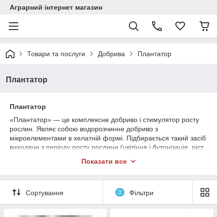
Аграрний інтернет магазин
Товари та послуги
Добрива
Плантатор
Плантатор
Плантатор
«Плантатор» — це комплексне добриво і стимулятор росту
рослин. Являє собою водорозчинне добриво з
мікроелементами в хелатній формі. Підбирається такий засіб
виходячи з періоду росту рослини (цвітіння і бутонізація, ріст
плодів, початок вегетації, дозрівання плодів). Препарат дає
Показати все
потужний ефект і значно підвищує ефективність сільського
господарства.
Сортування
0
Фільтри