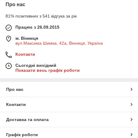
Про нас
культур.
- Підвищення врожайності за рахунок поліпшення здоров'я
81% позитивних з 541 відгука за рік
рослини.
- Допомагає розвитку рослини навіть при несприятливих
Працює з 26.09.2015
умовах (заморозки, надлишок вологи чи засуха).
- Стимулятори росту доповнюють кореневе живлення.
м. Вінниця
- Забезпечує активне цвітіння
вул.Максима Шимка, 42а, Вінниця, Україна
Контакти
Сьогодні вихідний
Показати весь графік роботи
Про нас
Контакти
Доставка та оплата
Графік роботи